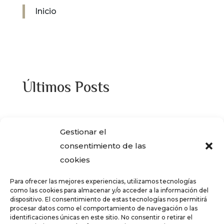
Inicio
Últimos Posts
¿Adquiriste alguna de las viviendas que
Gestionar el
ENCASA CIBELES compró al IVIMA en el
consentimiento de las
año 2013?
cookies
REGISTRO SALARIAL OBLIGATORIO PARA
Para ofrecer las mejores experiencias, utilizamos tecnologías
LAS EMPRESAS
como las cookies para almacenar y/o acceder a la información del
dispositivo. El consentimiento de estas tecnologías nos permitirá
¿Qué es el teletrabajo y en que consiste?
procesar datos como el comportamiento de navegación o las
identificaciones únicas en este sitio. No consentir o retirar el
CRÉDITOS – TARJETAS REVOLVING