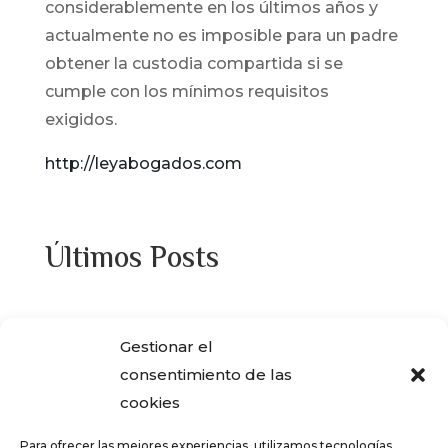
considerablemente en los últimos años y
actualmente no es imposible para un padre
obtener la custodia compartida si se
cumple con los mínimos requisitos
exigidos.
http://leyabogados.com
Últimos Posts
¿Adquiriste alguna de las viviendas que
Gestionar el
ENCASA CIBELES compró al IVIMA en el
consentimiento de las
año 2013?
cookies
REGISTRO SALARIAL OBLIGATORIO PARA
Para ofrecer las mejores experiencias, utilizamos tecnologías