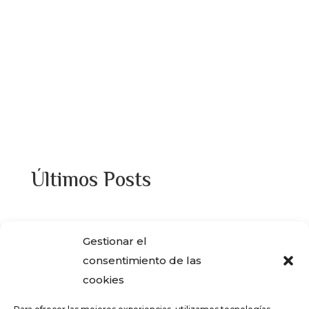
Últimos Posts
¿Adquiriste alguna de las viviendas que
Gestionar el
ENCASA CIBELES compró al IVIMA en el
consentimiento de las
año 2013?
cookies
REGISTRO SALARIAL OBLIGATORIO PARA