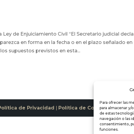
a Ley de Enjuiciamiento Civil “El Secretario judicial decla
rezca en forma en la fecha o en el plazo señalado en 
os supuestos previstos en esta...
G
Para ofrecer las m
Política de Privacidad
|
Política de Cookies
para almacenar y/o
de estas tecnolog
navegación o las id
consentimiento, pu
funciones.