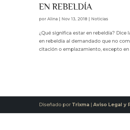
EN REBELDÍA
por
Alina
|
Nov 13, 2018
|
Noticias
¿Qué significa estar en rebeldía? Dice l
en rebeldía al demandado que no compa
citación o emplazamiento, excepto en l
Diseñado por
Trixma
|
Aviso Legal y 