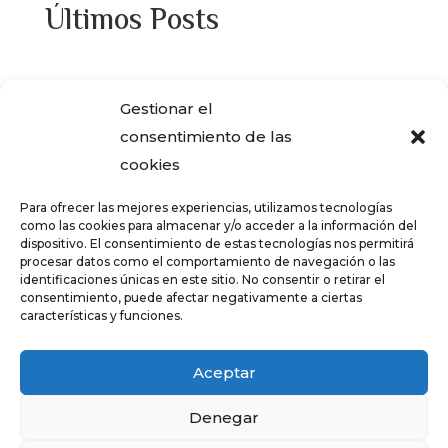
Últimos Posts
¿Adquiriste alguna de las viviendas que
Gestionar el
ENCASA CIBELES compró al IVIMA en el
consentimiento de las
año 2013?
cookies
REGISTRO SALARIAL OBLIGATORIO PARA
Para ofrecer las mejores experiencias, utilizamos tecnologías
LAS EMPRESAS
como las cookies para almacenar y/o acceder a la información del
dispositivo. El consentimiento de estas tecnologías nos permitirá
¿Qué es el teletrabajo y en que consiste?
procesar datos como el comportamiento de navegación o las
identificaciones únicas en este sitio. No consentir o retirar el
CRÉDITOS – TARJETAS REVOLVING
consentimiento, puede afectar negativamente a ciertas
características y funciones.
FALSOS CORREOS ELECTRÓNICOS CON
AVISOS DE COBRO DE ERTE
Aceptar
Denegar