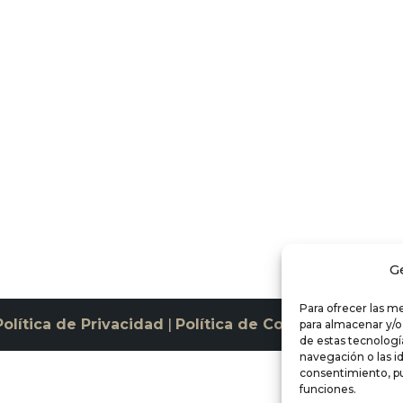
G
Para ofrecer las m
Política de Privacidad
|
Política de Cookies
para almacenar y/o
de estas tecnolog
navegación o las id
consentimiento, pu
funciones.