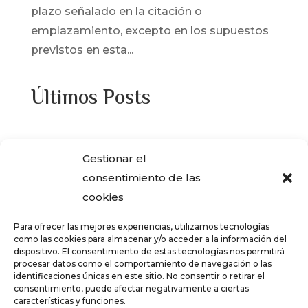
plazo señalado en la citación o
emplazamiento, excepto en los supuestos
previstos en esta...
Últimos Posts
¿Adquiriste alguna de las viviendas que
Gestionar el
ENCASA CIBELES compró al IVIMA en el
consentimiento de las
año 2013?
cookies
REGISTRO SALARIAL OBLIGATORIO PARA
Para ofrecer las mejores experiencias, utilizamos tecnologías
LAS EMPRESAS
como las cookies para almacenar y/o acceder a la información del
dispositivo. El consentimiento de estas tecnologías nos permitirá
¿Qué es el teletrabajo y en que consiste?
procesar datos como el comportamiento de navegación o las
identificaciones únicas en este sitio. No consentir o retirar el
CRÉDITOS – TARJETAS REVOLVING
consentimiento, puede afectar negativamente a ciertas
características y funciones.
FALSOS CORREOS ELECTRÓNICOS CON