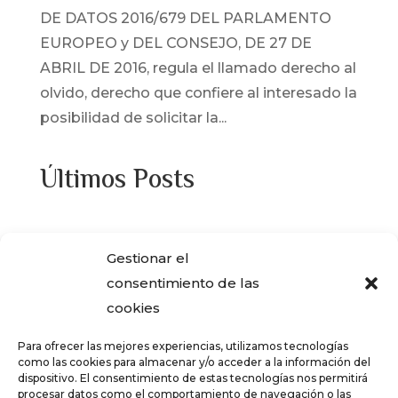
DE DATOS 2016/679 DEL PARLAMENTO
EUROPEO y DEL CONSEJO, DE 27 DE
ABRIL DE 2016, regula el llamado derecho al
olvido, derecho que confiere al interesado la
posibilidad de solicitar la...
Últimos Posts
¿Adquiriste alguna de las viviendas que
Gestionar el
ENCASA CIBELES compró al IVIMA en el
consentimiento de las
año 2013?
cookies
REGISTRO SALARIAL OBLIGATORIO PARA
Para ofrecer las mejores experiencias, utilizamos tecnologías
LAS EMPRESAS
como las cookies para almacenar y/o acceder a la información del
dispositivo. El consentimiento de estas tecnologías nos permitirá
¿Qué es el teletrabajo y en que consiste?
procesar datos como el comportamiento de navegación o las