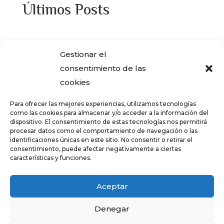
Últimos Posts
¿Adquiriste alguna de las viviendas que
Gestionar el
ENCASA CIBELES compró al IVIMA en el
consentimiento de las
año 2013?
cookies
REGISTRO SALARIAL OBLIGATORIO PARA
Para ofrecer las mejores experiencias, utilizamos tecnologías
LAS EMPRESAS
como las cookies para almacenar y/o acceder a la información del
dispositivo. El consentimiento de estas tecnologías nos permitirá
¿Qué es el teletrabajo y en que consiste?
procesar datos como el comportamiento de navegación o las
identificaciones únicas en este sitio. No consentir o retirar el
CRÉDITOS – TARJETAS REVOLVING
consentimiento, puede afectar negativamente a ciertas
características y funciones.
FALSOS CORREOS ELECTRÓNICOS CON
AVISOS DE COBRO DE ERTE
Aceptar
Denegar