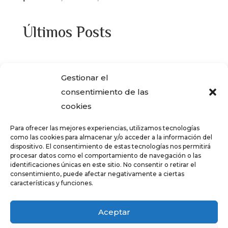
Últimos Posts
¿Adquiriste alguna de las viviendas que
Gestionar el
ENCASA CIBELES compró al IVIMA en el
consentimiento de las
año 2013?
cookies
REGISTRO SALARIAL OBLIGATORIO PARA
Para ofrecer las mejores experiencias, utilizamos tecnologías
LAS EMPRESAS
como las cookies para almacenar y/o acceder a la información del
dispositivo. El consentimiento de estas tecnologías nos permitirá
¿Qué es el teletrabajo y en que consiste?
procesar datos como el comportamiento de navegación o las
identificaciones únicas en este sitio. No consentir o retirar el
CRÉDITOS – TARJETAS REVOLVING
consentimiento, puede afectar negativamente a ciertas
características y funciones.
FALSOS CORREOS ELECTRÓNICOS CON
AVISOS DE COBRO DE ERTE
Aceptar