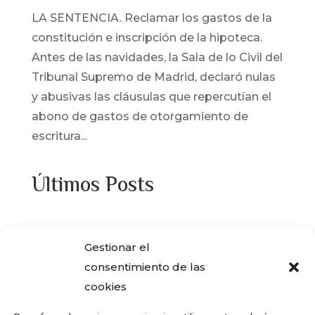
LA SENTENCIA. Reclamar los gastos de la
constitución e inscripción de la hipoteca.
Antes de las navidades, la Sala de lo Civil del
Tribunal Supremo de Madrid, declaró nulas
y abusivas las cláusulas que repercutían el
abono de gastos de otorgamiento de
escritura...
Últimos Posts
¿Adquiriste alguna de las viviendas que
Gestionar el
ENCASA CIBELES compró al IVIMA en el
consentimiento de las
año 2013?
cookies
REGISTRO SALARIAL OBLIGATORIO PARA