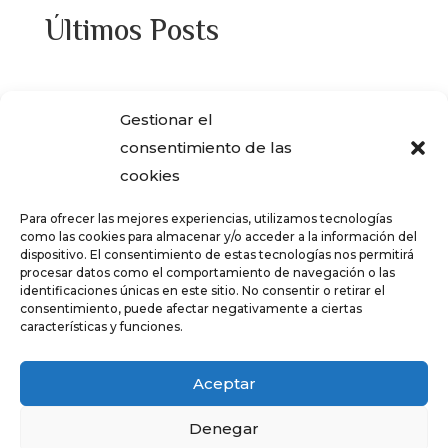
Últimos Posts
¿Adquiriste alguna de las viviendas que
Gestionar el
ENCASA CIBELES compró al IVIMA en el
consentimiento de las
año 2013?
cookies
REGISTRO SALARIAL OBLIGATORIO PARA
Para ofrecer las mejores experiencias, utilizamos tecnologías
LAS EMPRESAS
como las cookies para almacenar y/o acceder a la información del
dispositivo. El consentimiento de estas tecnologías nos permitirá
¿Qué es el teletrabajo y en que consiste?
procesar datos como el comportamiento de navegación o las
identificaciones únicas en este sitio. No consentir o retirar el
CRÉDITOS – TARJETAS REVOLVING
consentimiento, puede afectar negativamente a ciertas
características y funciones.
FALSOS CORREOS ELECTRÓNICOS CON
AVISOS DE COBRO DE ERTE
Aceptar
Denegar