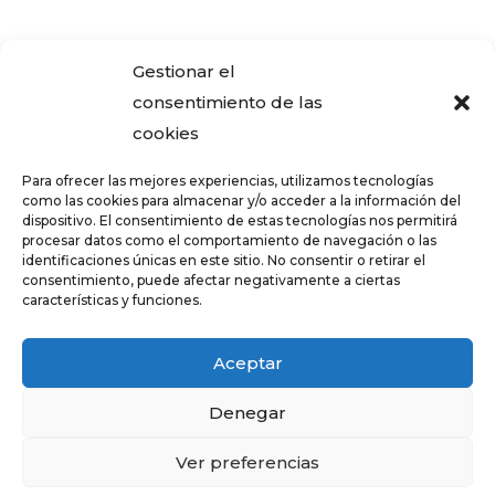
¿Adquiriste alguna de las viviendas que
Gestionar el
ENCASA CIBELES compró al IVIMA en el
consentimiento de las
año 2013?
cookies
REGISTRO SALARIAL OBLIGATORIO PARA
Para ofrecer las mejores experiencias, utilizamos tecnologías
LAS EMPRESAS
como las cookies para almacenar y/o acceder a la información del
dispositivo. El consentimiento de estas tecnologías nos permitirá
¿Qué es el teletrabajo y en que consiste?
procesar datos como el comportamiento de navegación o las
identificaciones únicas en este sitio. No consentir o retirar el
CRÉDITOS – TARJETAS REVOLVING
consentimiento, puede afectar negativamente a ciertas
características y funciones.
FALSOS CORREOS ELECTRÓNICOS CON
AVISOS DE COBRO DE ERTE
Aceptar
Denegar
Diseñado por
Trixma
|
Aviso Legal y
Ver preferencias
Política de Privacidad
|
Política de