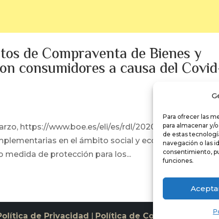
atos de Compraventa de Bienes y
 con consumidores a causa del Covid
G
Para ofrecer las m
para almacenar y/o
arzo, https://www.boe.es/eli/es/rdl/2020/03/31/11/con por
de estas tecnolog
plementarias en el ámbito social y económico para ha
navegación o las id
consentimiento, pu
 medida de protección para los...
funciones.
Acepta
Po
Política de Privacidad
|
Política de Cookies