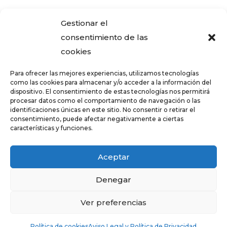
¿Adquiriste alguna de las viviendas que
Gestionar el
ENCASA CIBELES compró al IVIMA en el
consentimiento de las
año 2013?
cookies
REGISTRO SALARIAL OBLIGATORIO PARA
Para ofrecer las mejores experiencias, utilizamos tecnologías
LAS EMPRESAS
como las cookies para almacenar y/o acceder a la información del
dispositivo. El consentimiento de estas tecnologías nos permitirá
¿Qué es el teletrabajo y en que consiste?
procesar datos como el comportamiento de navegación o las
identificaciones únicas en este sitio. No consentir o retirar el
CRÉDITOS – TARJETAS REVOLVING
consentimiento, puede afectar negativamente a ciertas
características y funciones.
FALSOS CORREOS ELECTRÓNICOS CON
AVISOS DE COBRO DE ERTE
Aceptar
Denegar
Diseñado por
Trixma
|
Aviso Legal y
Ver preferencias
Política de Privacidad
|
Política de
Cookies
Política de cookies
Aviso Legal y Política de Privacidad