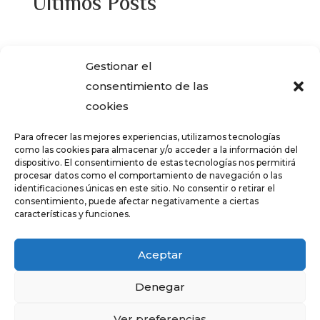
Últimos Posts
¿Adquiriste alguna de las viviendas que
Gestionar el
ENCASA CIBELES compró al IVIMA en el
consentimiento de las
año 2013?
cookies
REGISTRO SALARIAL OBLIGATORIO PARA
Para ofrecer las mejores experiencias, utilizamos tecnologías
LAS EMPRESAS
como las cookies para almacenar y/o acceder a la información del
dispositivo. El consentimiento de estas tecnologías nos permitirá
¿Qué es el teletrabajo y en que consiste?
procesar datos como el comportamiento de navegación o las
identificaciones únicas en este sitio. No consentir o retirar el
CRÉDITOS – TARJETAS REVOLVING
consentimiento, puede afectar negativamente a ciertas
características y funciones.
FALSOS CORREOS ELECTRÓNICOS CON
AVISOS DE COBRO DE ERTE
Aceptar
Denegar
Diseñado por
Trixma
|
Aviso Legal y
Ver preferencias