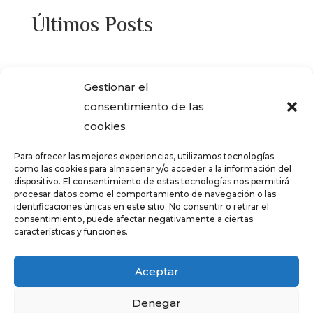
Últimos Posts
¿Adquiriste alguna de las viviendas que
Gestionar el
ENCASA CIBELES compró al IVIMA en el
consentimiento de las
año 2013?
cookies
REGISTRO SALARIAL OBLIGATORIO PARA
Para ofrecer las mejores experiencias, utilizamos tecnologías
LAS EMPRESAS
como las cookies para almacenar y/o acceder a la información del
dispositivo. El consentimiento de estas tecnologías nos permitirá
¿Qué es el teletrabajo y en que consiste?
procesar datos como el comportamiento de navegación o las
identificaciones únicas en este sitio. No consentir o retirar el
CRÉDITOS – TARJETAS REVOLVING
consentimiento, puede afectar negativamente a ciertas
características y funciones.
FALSOS CORREOS ELECTRÓNICOS CON
AVISOS DE COBRO DE ERTE
Aceptar
Denegar