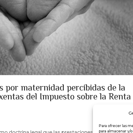
s por maternidad percibidas de la
xentas del Impuesto sobre la Renta
G
Para ofrecer las m
para almacenar y/o
mo doctrina legal que las prestaciones por maternidad