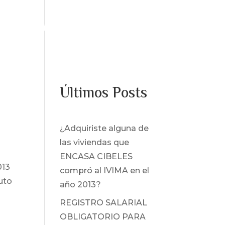
os
Servicios
Noticias
Contacto
Últimos Posts
¿Adquiriste alguna de
las viviendas que
ENCASA CIBELES
013
compró al IVIMA en el
tuto
año 2013?
REGISTRO SALARIAL
OBLIGATORIO PARA