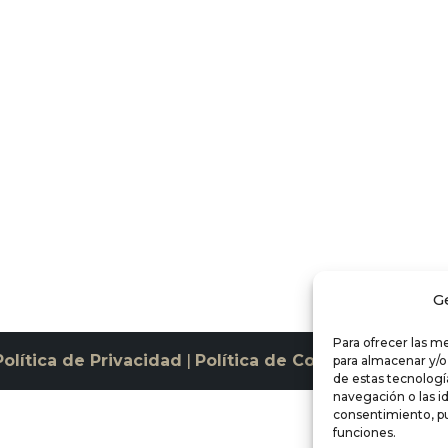
G
Para ofrecer las m
Política de Privacidad
|
Política de Cookies
para almacenar y/o
de estas tecnolog
navegación o las id
consentimiento, pu
funciones.