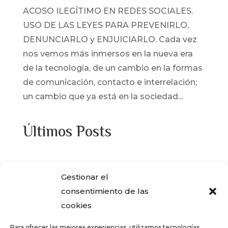
ACOSO ILEGÍTIMO EN REDES SOCIALES.
USO DE LAS LEYES PARA PREVENIRLO,
DENUNCIARLO y ENJUICIARLO. Cada vez
nos vemos más inmersos en la nueva era
de la tecnología, de un cambio en la formas
de comunicación, contacto e interrelación;
un cambio que ya está en la sociedad...
Últimos Posts
¿Adquiriste alguna de las viviendas que
Gestionar el
ENCASA CIBELES compró al IVIMA en el
consentimiento de las
año 2013?
cookies
REGISTRO SALARIAL OBLIGATORIO PARA
Para ofrecer las mejores experiencias, utilizamos tecnologías