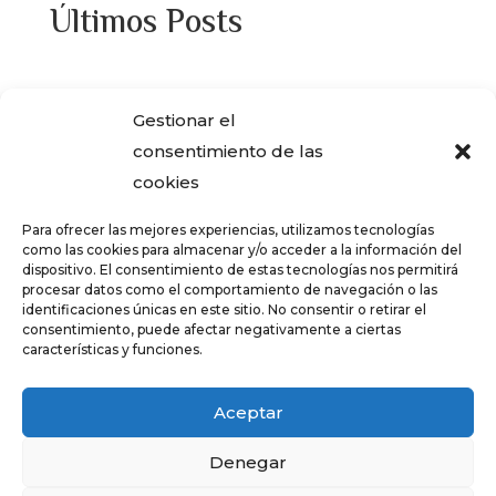
Últimos Posts
¿Adquiriste alguna de las viviendas que
Gestionar el
ENCASA CIBELES compró al IVIMA en el
consentimiento de las
año 2013?
cookies
REGISTRO SALARIAL OBLIGATORIO PARA
Para ofrecer las mejores experiencias, utilizamos tecnologías
LAS EMPRESAS
como las cookies para almacenar y/o acceder a la información del
dispositivo. El consentimiento de estas tecnologías nos permitirá
¿Qué es el teletrabajo y en que consiste?
procesar datos como el comportamiento de navegación o las
identificaciones únicas en este sitio. No consentir o retirar el
CRÉDITOS – TARJETAS REVOLVING
consentimiento, puede afectar negativamente a ciertas
características y funciones.
FALSOS CORREOS ELECTRÓNICOS CON
AVISOS DE COBRO DE ERTE
Aceptar
Denegar