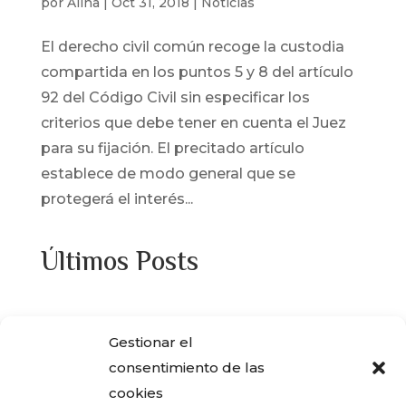
por
Alina
|
Oct 31, 2018
|
Noticias
El derecho civil común recoge la custodia
compartida en los puntos 5 y 8 del artículo
92 del Código Civil sin especificar los
criterios que debe tener en cuenta el Juez
para su fijación. El precitado artículo
establece de modo general que se
protegerá el interés...
Últimos Posts
¿Adquiriste alguna de las viviendas que
Gestionar el
ENCASA CIBELES compró al IVIMA en el
consentimiento de las
año 2013?
cookies