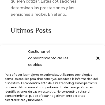
quieren cotizar. Estas cotizaciones
determinan las prestaciones y las
pensiones a recibir. En el año...
Últimos Posts
¿Adquiriste alguna de las viviendas que
Gestionar el
ENCASA CIBELES compró al IVIMA en el
consentimiento de las
año 2013?
cookies
REGISTRO SALARIAL OBLIGATORIO PARA
Para ofrecer las mejores experiencias, utilizamos tecnologías
LAS EMPRESAS
como las cookies para almacenar y/o acceder a la información del
dispositivo. El consentimiento de estas tecnologías nos permitirá
¿Qué es el teletrabajo y en que consiste?
procesar datos como el comportamiento de navegación o las
identificaciones únicas en este sitio. No consentir o retirar el
CRÉDITOS – TARJETAS REVOLVING
consentimiento, puede afectar negativamente a ciertas
características y funciones.
FALSOS CORREOS ELECTRÓNICOS CON